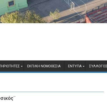
ΤΗΡΙΌΤΗΤΕΣ
ΕΚΠ/ΚΉ ΝΟΜΟΘΕΣΊΑ
ΈΝΤΥΠΑ
ΣΎΛΛΟΓΟΣ
υσικός¨