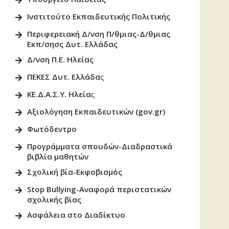
Ινστιτούτο Εκπαιδευτικής Πολιτικ
ής
Περιφερειακή Δ/νση Π/θμιας-Δ/θμιας
Εκπ/σησς Δυτ. Ελλάδας
Δ/νση Π.Ε. Ηλείας
ΠΕΚΕΣ Δυτ. Ελλάδα
ς
ΚΕ.Δ.Α.Σ.Υ. Ηλεία
ς
Αξιολόγηση Εκπαιδευτικών (gov.gr)
Φωτόδεντρο
Προγράμματα σπουδών-Διαδραστικά
βιβλία μαθητώ
ν
Σχολική βία-Εκφοβισμός
Stop Bullying-Αναφορά περιστατικών
σχολικής βίας
Ασφάλεια στο Διαδίκτυο