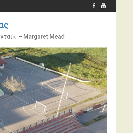
ας
ονται». – Margaret Mead