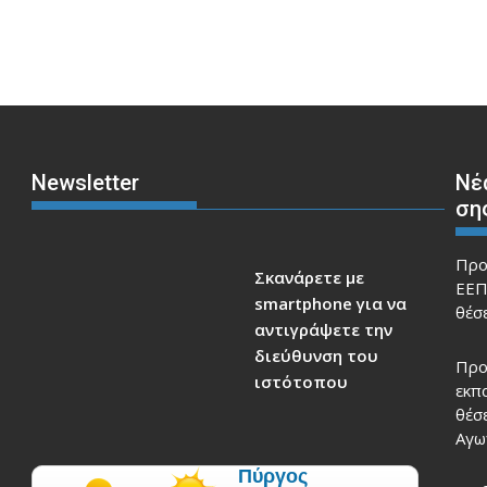
Newsletter
Νέ
ση
Προ
Σκανάρετε με
ΕΕΠ
smartphone για να
θέσ
αντιγράψετε την
διεύθυνση του
Προ
ιστότοπου
εκπ
θέσ
Αγω