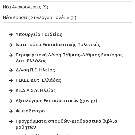
Νέα Ανακοινώσεις
(9)
Νέα/Δράσεις Συλλόγου Γονέων
(2)
Υπουργείο Παιδεία
ς
Ινστιτούτο Εκπαιδευτικής Πολιτικ
ής
Περιφερειακή Δ/νση Π/θμιας-Δ/θμιας Εκπ/σησς
Δυτ. Ελλάδας
Δ/νση Π.Ε. Ηλείας
ΠΕΚΕΣ Δυτ. Ελλάδα
ς
ΚΕ.Δ.Α.Σ.Υ. Ηλεία
ς
Αξιολόγηση Εκπαιδευτικών (gov.gr)
Φωτόδεντρο
Προγράμματα σπουδών-Διαδραστικά βιβλία
μαθητώ
ν