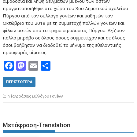
αιμοδοσία και λήψη δειγμάτων μυελού των οστών
πραγματοποιήθηκε στο χώρο του 3ου Δημοτικού σχολείου
Πύργου από τον σύλλογο γονέων και μαθητών τον
Οκτώβριο του 2018 με τη συμμετοχή πολλών γονέων και
φίλων αυτών από το τμήμα αιμοδοσίας Πύργου. Αξίζουν
πολλά μπράβο σε όλους όσους συμμετείχαν και σε όλους
όσοι βοήθησαν να διαδοθεί το μήνυμα της εθελοντικής
προσφοράς αίματος.
F
M
E
Μ
ac
as
m
οι
e
to
ai
ρ
ΠΕΡΙΣΣΌΤΕΡΑ
b
d
l
α
Νέα/Δράσεις Συλλόγου Γονέων
o
o
σ
o
n
τε
k
ίτ
Μετάφραση-Translation
ε