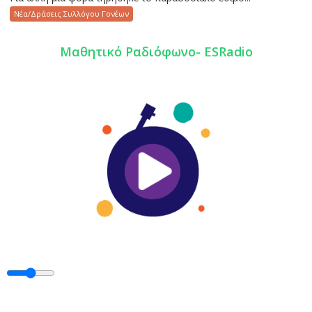
Νέα/Δράσεις Συλλόγου Γονέων
Mαθητικό Ραδιόφωνο- ESRadio