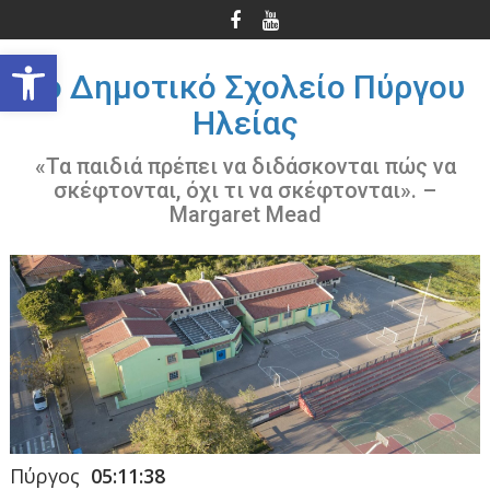
Περάστε
στο
Ανοίξτε τη γραμμή εργαλείων
περιεχόμενο
3ο Δημοτικό Σχολείο Πύργου
Ηλείας
«Τα παιδιά πρέπει να διδάσκονται πώς να
σκέφτονται, όχι τι να σκέφτονται». –
Margaret Mead
Πύργος
05:11:39