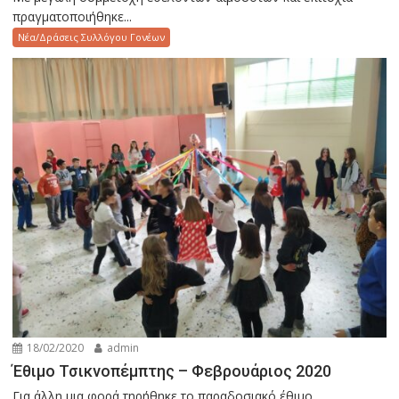
πραγματοποιήθηκε...
Νέα/Δράσεις Συλλόγου Γονέων
18/02/2020
admin
Έθιμο Τσικνοπέμπτης – Φεβρουάριος 2020
Για άλλη μια φορά τηρήθηκε το παραδοσιακό έθιμο...