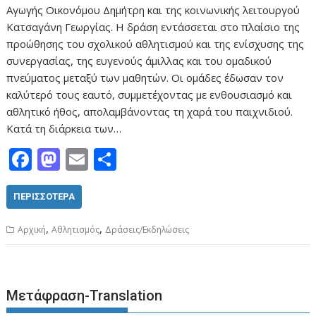
Αγωγής Οικονόμου Δημήτρη και της κοινωνικής λειτουργού
Κατσαγάνη Γεωργίας. Η δράση εντάσσεται στο πλαίσιο της
προώθησης του σχολικού αθλητισμού και της ενίσχυσης της
συνεργασίας, της ευγενούς άμιλλας και του ομαδικού
πνεύματος μεταξύ των μαθητών. Οι ομάδες έδωσαν τον
καλύτερό τους εαυτό, συμμετέχοντας με ενθουσιασμό και
αθλητικό ήθος, απολαμβάνοντας τη χαρά του παιχνιδιού.
Κατά τη διάρκεια των…
F
M
E
Μ
ac
as
m
οι
e
to
ai
ρ
ΠΕΡΙΣΣΌΤΕΡΑ
b
d
l
α
,
,
Aρχική
Αθλητισμός
Δράσεις/Εκδηλώσεις
o
o
σ
o
n
τε
k
ίτ
Μετάφραση-Translation