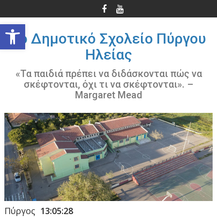
Περάστε
στο
Ανοίξτε τη γραμμή εργαλείων
περιεχόμενο
3ο Δημοτικό Σχολείο Πύργου
Ηλείας
«Τα παιδιά πρέπει να διδάσκονται πώς να
σκέφτονται, όχι τι να σκέφτονται». –
Margaret Mead
Πύργος
13:05:28