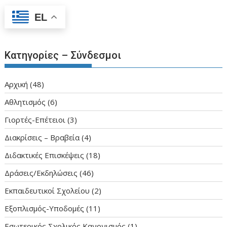
ε
EL
Κατηγορίες – Σύνδεσμοι
Aρχική
(48)
Αθλητισμός
(6)
Γιορτές-Επέτειοι
(3)
Διακρίσεις – Βραβεία
(4)
Διδακτικές Επισκέψεις
(18)
Δράσεις/Εκδηλώσεις
(46)
Εκπαιδευτικοί Σχολείου
(2)
Εξοπλισμός-Υποδομές
(11)
Εσωτερικός Σχολικός Κανονισμός
(1)