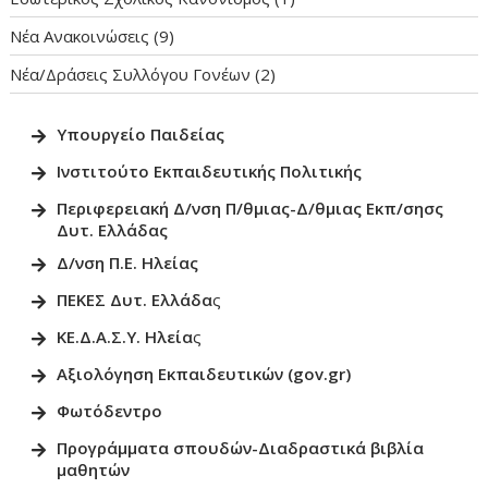
Νέα Ανακοινώσεις
(9)
Νέα/Δράσεις Συλλόγου Γονέων
(2)
Υπουργείο Παιδεία
ς
Ινστιτούτο Εκπαιδευτικής Πολιτικ
ής
Περιφερειακή Δ/νση Π/θμιας-Δ/θμιας Εκπ/σησς
Δυτ. Ελλάδας
Δ/νση Π.Ε. Ηλείας
ΠΕΚΕΣ Δυτ. Ελλάδα
ς
ΚΕ.Δ.Α.Σ.Υ. Ηλεία
ς
Αξιολόγηση Εκπαιδευτικών (gov.gr)
Φωτόδεντρο
Προγράμματα σπουδών-Διαδραστικά βιβλία
μαθητώ
ν