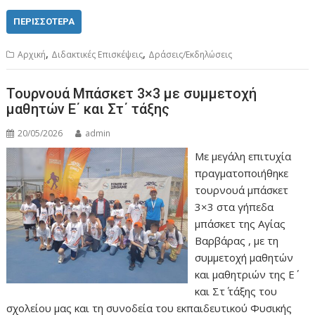
ac
as
m
οι
e
to
ai
ρ
ΠΕΡΙΣΣΌΤΕΡΑ
b
d
l
α
,
,
Aρχική
Διδακτικές Επισκέψεις
Δράσεις/Εκδηλώσεις
o
o
σ
o
n
τε
Τουρνουά Μπάσκετ 3×3 με συμμετοχή
μαθητών Ε΄ και Στ΄ τάξης
k
ίτ
ε
20/05/2026
admin
Με μεγάλη επιτυχία
πραγματοποιήθηκε
τουρνουά μπάσκετ
3×3 στα γήπεδα
μπάσκετ της Αγίας
Βαρβάρας , με τη
συμμετοχή μαθητών
και μαθητριών της Ε΄
και Στ΄ τάξης του
σχολείου μας και τη συνοδεία του εκπαιδευτικού Φυσικής