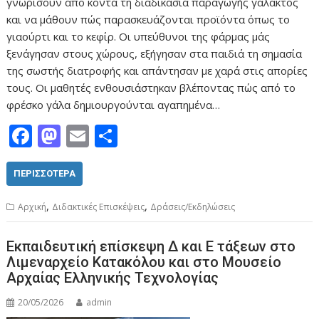
γνωρίσουν από κοντά τη διαδικασία παραγωγής γάλακτος
και να μάθουν πώς παρασκευάζονται προϊόντα όπως το
γιαούρτι και το κεφίρ. Οι υπεύθυνοι της φάρμας μάς
ξενάγησαν στους χώρους, εξήγησαν στα παιδιά τη σημασία
της σωστής διατροφής και απάντησαν με χαρά στις απορίες
τους. Οι μαθητές ενθουσιάστηκαν βλέποντας πώς από το
φρέσκο γάλα δημιουργούνται αγαπημένα…
F
M
E
Μ
ac
as
m
οι
e
to
ai
ρ
ΠΕΡΙΣΣΌΤΕΡΑ
b
d
l
α
,
,
Aρχική
Διδακτικές Επισκέψεις
Δράσεις/Εκδηλώσεις
o
o
σ
o
n
τε
Εκπαιδευτική επίσκεψη Δ και Ε τάξεων στο
Λιμεναρχείο Κατακόλου και στο Μουσείο
k
ίτ
Αρχαίας Ελληνικής Τεχνολογίας
ε
20/05/2026
admin