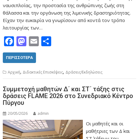
ναυσιπλοΐας, την προστασία της ανθρώπινης ζωής στη
θάλασσα και την οργάνωση της λιμενικής δραστηριότητας.
Είχαν την ευκαιρία να γνωρίσουν από κοντά τον τρόπο
λειτουργίας των…
F
M
E
Μ
ac
as
m
οι
e
to
ai
ρ
ΠΕΡΙΣΣΌΤΕΡΑ
b
d
l
α
,
,
Aρχική
Διδακτικές Επισκέψεις
Δράσεις/Εκδηλώσεις
o
o
σ
o
n
τε
Συμμετοχή μαθητών Δ΄ και ΣΤ΄ τάξης στις
δράσεις FLAME 2026 στο Συνεδριακό Κέντρο
k
ίτ
Πύργου
ε
20/05/2026
admin
Οι μαθητές και οι
μαθήτριες των Δ΄ και
ΣΤ΄ τάξεων του