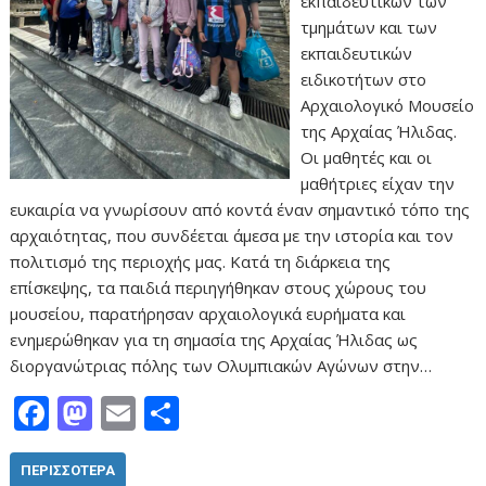
εκπαιδευτικών των
τμημάτων και των
εκπαιδευτικών
ειδικοτήτων στο
Αρχαιολογικό Μουσείο
της Αρχαίας Ήλιδας.
Οι μαθητές και οι
μαθήτριες είχαν την
ευκαιρία να γνωρίσουν από κοντά έναν σημαντικό τόπο της
αρχαιότητας, που συνδέεται άμεσα με την ιστορία και τον
πολιτισμό της περιοχής μας. Κατά τη διάρκεια της
επίσκεψης, τα παιδιά περιηγήθηκαν στους χώρους του
μουσείου, παρατήρησαν αρχαιολογικά ευρήματα και
ενημερώθηκαν για τη σημασία της Αρχαίας Ήλιδας ως
διοργανώτριας πόλης των Ολυμπιακών Αγώνων στην…
F
M
E
Μ
ac
as
m
οι
e
to
ai
ρ
ΠΕΡΙΣΣΌΤΕΡΑ