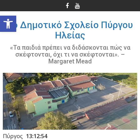
Περάστε
στο
Ανοίξτε τη γραμμή εργαλείων
περιεχόμενο
3ο Δημοτικό Σχολείο Πύργου
Ηλείας
«Τα παιδιά πρέπει να διδάσκονται πώς να
σκέφτονται, όχι τι να σκέφτονται». –
Margaret Mead
Πύργος
13:12:55