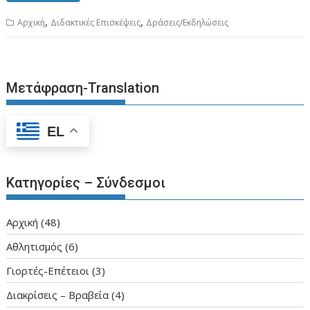
b
d
l
α
,
,
Aρχική
Διδακτικές Επισκέψεις
Δράσεις/Εκδηλώσεις
o
o
σ
o
n
τε
k
ίτ
Μετάφραση-Translation
ε
EL
Κατηγορίες – Σύνδεσμοι
Aρχική
(48)
Αθλητισμός
(6)
Γιορτές-Επέτειοι
(3)
Διακρίσεις – Βραβεία
(4)