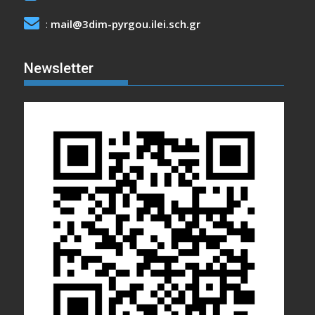
:
mail@3dim-pyrgou.ilei.sch.gr
Newsletter