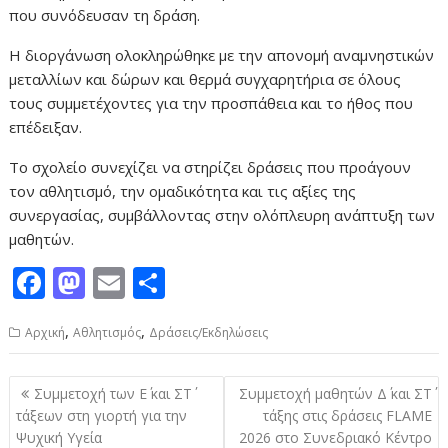
που συνόδευσαν τη δράση.
Η διοργάνωση ολοκληρώθηκε με την απονομή αναμνηστικών
μεταλλίων και δώρων και θερμά συγχαρητήρια σε όλους
τους συμμετέχοντες για την προσπάθεια και το ήθος που
επέδειξαν.
Το σχολείο συνεχίζει να στηρίζει δράσεις που προάγουν
τον αθλητισμό, την ομαδικότητα και τις αξίες της
συνεργασίας, συμβάλλοντας στην ολόπλευρη ανάπτυξη των
μαθητών.
F
M
E
Μ
ac
as
m
οι
,
,
Aρχική
Αθλητισμός
Δράσεις/Εκδηλώσεις
e
to
ai
ρ
b
d
l
α
Πλοήγηση
Συμμετοχή των Ε΄ και ΣΤ΄
Συμμετοχή μαθητών Δ΄ και ΣΤ΄
o
o
σ
άρθρων
τάξεων στη γιορτή για την
τάξης στις δράσεις FLAME
o
n
τε
Ψυχική Υγεία
2026 στο Συνεδριακό Κέντρο