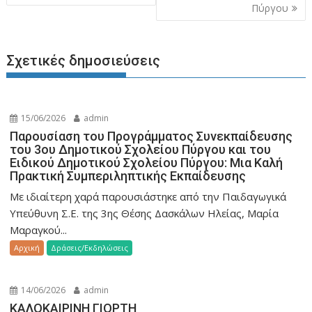
Πύργου
k
ίτ
ε
Σχετικές δημοσιεύσεις
15/06/2026
admin
Παρουσίαση του Προγράμματος Συνεκπαίδευσης
του 3ου Δημοτικού Σχολείου Πύργου και του
Ειδικού Δημοτικού Σχολείου Πύργου: Μια Καλή
Πρακτική Συμπεριληπτικής Εκπαίδευσης
Με ιδιαίτερη χαρά παρουσιάστηκε από την Παιδαγωγικά
Υπεύθυνη Σ.Ε. της 3ης Θέσης Δασκάλων Ηλείας, Μαρία
Μαραγκού...
Aρχική
Δράσεις/Εκδηλώσεις
14/06/2026
admin
ΚΑΛΟΚΑΙΡΙΝΗ ΓΙΟΡΤΗ