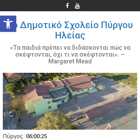
Περάστε
στο
Ανοίξτε τη γραμμή εργαλείων
περιεχόμενο
3ο Δημοτικό Σχολείο Πύργου
Ηλείας
«Τα παιδιά πρέπει να διδάσκονται πώς να
σκέφτονται, όχι τι να σκέφτονται». –
Margaret Mead
Πύργος
06:00:26