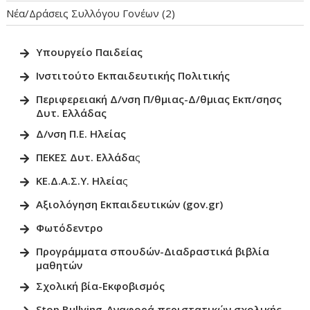
Νέα/Δράσεις Συλλόγου Γονέων
(2)
Υπουργείο Παιδεία
ς
Ινστιτούτο Εκπαιδευτικής Πολιτικ
ής
Περιφερειακή Δ/νση Π/θμιας-Δ/θμιας Εκπ/σησς
Δυτ. Ελλάδας
Δ/νση Π.Ε. Ηλείας
ΠΕΚΕΣ Δυτ. Ελλάδα
ς
ΚΕ.Δ.Α.Σ.Υ. Ηλεία
ς
Αξιολόγηση Εκπαιδευτικών (gov.gr)
Φωτόδεντρο
Προγράμματα σπουδών-Διαδραστικά βιβλία
μαθητώ
ν
Σχολική βία-Εκφοβισμός
Stop Bullying-Αναφορά περιστατικών σχολικής