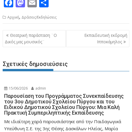
F
M
E
Μ
ac
as
m
οι
,
Aρχική
Δράσεις/Εκδηλώσεις
e
to
ai
ρ
b
d
l
α
Πλοήγηση
Θεατρική παράσταση ¨Ο
Εκπαιδευτική εκδρομή
o
o
σ
άρθρων
Δικός μας μουσικός¨
Ιπποκάμηλος
o
n
τε
k
ίτ
Σχετικές δημοσιεύσεις
ε
15/06/2026
admin
Παρουσίαση του Προγράμματος Συνεκπαίδευσης
του 3ου Δημοτικού Σχολείου Πύργου και του
Ειδικού Δημοτικού Σχολείου Πύργου: Μια Καλή
Πρακτική Συμπεριληπτικής Εκπαίδευσης
Με ιδιαίτερη χαρά παρουσιάστηκε από την Παιδαγωγικά
Υπεύθυνη Σ.Ε. της 3ης Θέσης Δασκάλων Ηλείας, Μαρία