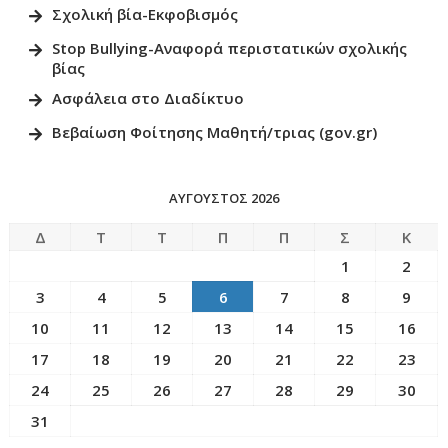
Σχολική βία-Εκφοβισμός
Stop Bullying-Αναφορά περιστατικών σχολικής
βίας
Ασφάλεια στο Διαδίκτυο
Βεβαίωση Φοίτησης Μαθητή/τριας (gov.gr)
ΑΎΓΟΥΣΤΟΣ 2026
Δ
Τ
Τ
Π
Π
Σ
Κ
1
2
3
4
5
6
7
8
9
10
11
12
13
14
15
16
17
18
19
20
21
22
23
24
25
26
27
28
29
30
31