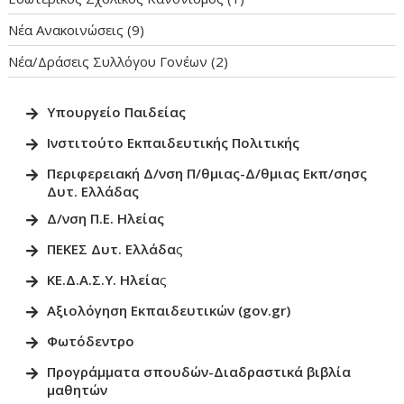
Νέα Ανακοινώσεις
(9)
Νέα/Δράσεις Συλλόγου Γονέων
(2)
Υπουργείο Παιδεία
ς
Ινστιτούτο Εκπαιδευτικής Πολιτικ
ής
Περιφερειακή Δ/νση Π/θμιας-Δ/θμιας Εκπ/σησς
Δυτ. Ελλάδας
Δ/νση Π.Ε. Ηλείας
ΠΕΚΕΣ Δυτ. Ελλάδα
ς
ΚΕ.Δ.Α.Σ.Υ. Ηλεία
ς
Αξιολόγηση Εκπαιδευτικών (gov.gr)
Φωτόδεντρο
Προγράμματα σπουδών-Διαδραστικά βιβλία
μαθητώ
ν