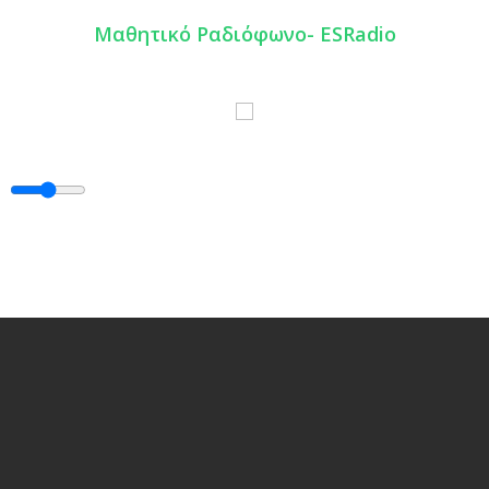
Mαθητικό Ραδιόφωνο- ESRadio