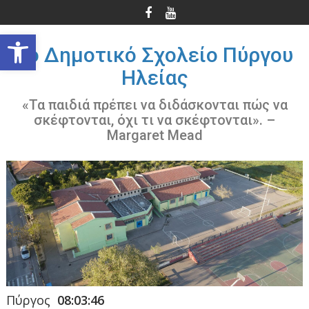
Περάστε
στο
Ανοίξτε τη γραμμή εργαλείων
περιεχόμενο
3ο Δημοτικό Σχολείο Πύργου
Ηλείας
«Τα παιδιά πρέπει να διδάσκονται πώς να
σκέφτονται, όχι τι να σκέφτονται». –
Margaret Mead
Πύργος
08:03:46