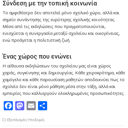
Σύνδεση με την τοπική κοινωνία
Το αμφιθέατρο δεν αποτελεί μόνο σχολικό χώρο, αλλά και
σημείο συνάντησης της ευρύτερης σχολικής κοινότητας.
Μέσα από τις εκδηλώσεις που πραγματοποιούνται,
ενισχύεται η συνεργασία μεταξύ σχολείου και οικογένειας,
ενώ προάγεται η πολιτιστική ζωή.
Ένας χώρος που ενώνει
Η αίθουσα εκδηλώσεων του σχολείου μας είναι χώρος
χαράς, συγκίνησης και δημιουργίας. Κάθε χειροκρότημα, κάθε
χαμόγελο και κάθε παρουσίαση μαθητών αποδεικνύει πως το
σχολείο δεν είναι μόνο μάθηση μέσα στην τάξη, αλλά και
εμπειρίες που καλλιεργούν ολοκληρωμένες προσωπικότητες.
F
M
E
Μ
ac
as
m
οι
Εξοπλισμός-Υποδομές
e
to
ai
ρ