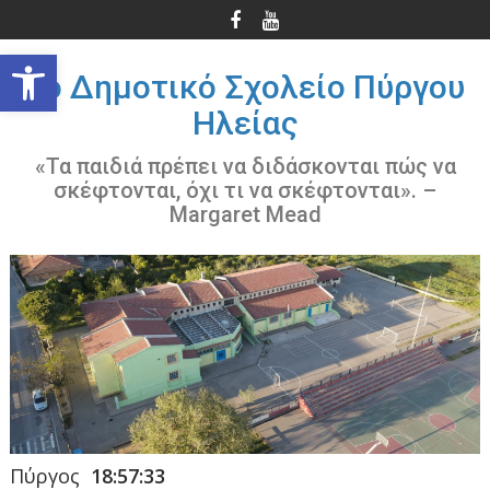
Περάστε
στο
Ανοίξτε τη γραμμή εργαλείων
περιεχόμενο
3ο Δημοτικό Σχολείο Πύργου
Ηλείας
«Τα παιδιά πρέπει να διδάσκονται πώς να
σκέφτονται, όχι τι να σκέφτονται». –
Margaret Mead
Πύργος
18:57:34