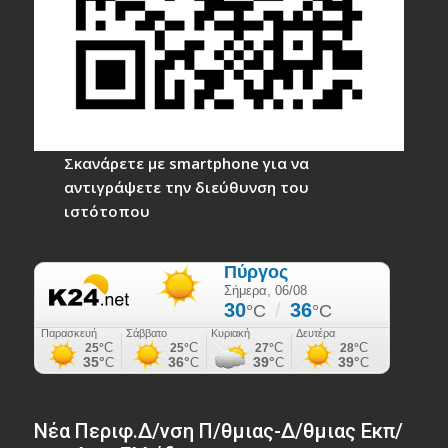
Σκανάρετε με smartphone για να
αντιγράψετε την διεύθυνση του
ιστότοπου
Νέα Περιφ.Δ/νση Π/θμιας-Δ/θμιας Εκπ/